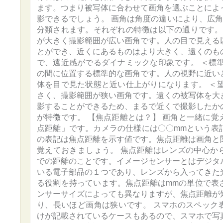
ます。つまり被写体に合わせて画角を選ぶことによ
影できるでしょう。 画角は角度の違いにより、広角
分類されます。それぞれの特徴は以下の通りです。 
が大きく撮影範囲が広い画角です。人の目で見える
とができ、近くにあるものはより大きく、遠くのも
で、遠近感がでるダイナミックな印象です。 ＜標準
の間に位置する標準的な画角です。人の視野に近い
体を目で見た状態と近い仕上がりになります。 ＜望
さく、撮影範囲が狭い画角です。遠くの被写体を大
影することができるため、まるで近くで撮影したか
が特徴です。 【焦点距離とは？】 画角と一緒に覚
点距離」です。カメラの仕様には〇〇mmという表
の表記は焦点距離を示す値です。焦点距離は画角と
覚えておきましょう。 焦点距離はレンズの中心か
での距離のことです。イメージセンサーとはデジタ
いる電子部品の１つであり、レンズから入ってきた
る役割を持っています。焦点距離はmmの単位で表
ンサーサイズによっても異なりますが、焦点距離が
り、長いほど画角は狭いです。 スマホのスペック
けが記載されているケースもあるので、スマホで写