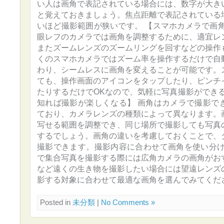
い人は画角で表記されている場合には、数字が大き
と覚えておきましょう。焦点距離で表記されている
いほど撮影範囲が狭いです。 【スマホカメラで画角
眼レフのカメラでは画角を調整するために、適宜レ
またズームレンズのズームリングを回すなどの操作
くのスマホカメラではズーム率を操作するだけで自
わり、シームレスに画角を変えることが可能です。
ても、操作画面のアイコンをタップしたり、ピンチ
たりするだけでOKなので、気軽に写真撮影ができる
知れば撮影が楽しくなる】 画角はカメラで撮影で
ており、カメラレンズの種類によって異なります。
写せる範囲を調整でき、同じ場所で撮影しても写真
するでしょう。画角の違いを考慮しておくことで、
撮影できます。撮影内容に合わせて画角を使い分け
で集合写真を撮影する際には広角カメラの画角がお
など遠くの生き物を撮影したい場合には望遠レンズ
影する対象に合わせて最適な画角を選んでみてくだ
Posted in
未分類
|
No Comments »