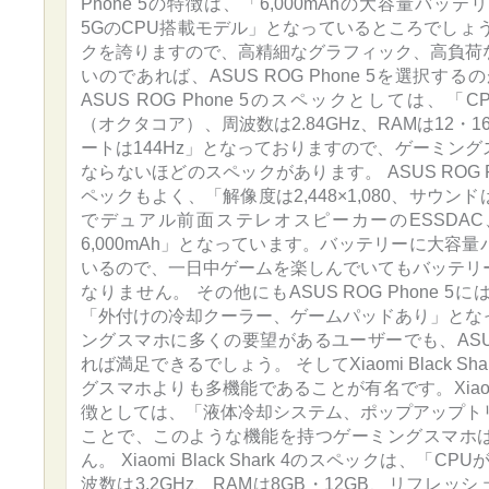
Phone 5の特徴は、「6,000mAhの大容量バッテリー、
5GのCPU搭載モデル」となっているところでしょ
クを誇りますので、高精細なグラフィック、高負荷
いのであれば、ASUS ROG Phone 5を選択す
ASUS ROG Phone 5のスペックとしては、「CPUが
（オクタコア）、周波数は2.84GHz、RAMは12・
ートは144Hz」となっておりますので、ゲーミン
ならないほどのスペックがあります。 ASUS ROG P
ペックもよく、「解像度は2,448×1,080、サウ
でデュアル前面ステレオスピーカーのESSDA
6,000mAh」となっています。バッテリーに大容
いるので、一日中ゲームを楽しんでいてもバッテリ
なりません。 その他にもASUS ROG Phone 
「外付けの冷却クーラー、ゲームパッドあり」とな
ングスマホに多くの要望があるユーザーでも、ASUS R
れば満足できるでしょう。 そしてXiaomi Black Sh
グスマホよりも多機能であることが有名です。Xiaomi Bl
徴としては、「液体冷却システム、ポップアップト
ことで、このような機能を持つゲーミングスマホ
ん。 Xiaomi Black Shark 4のスペックは、「CPUがS
波数は3.2GHz、RAMは8GB・12GB、リフレッシ