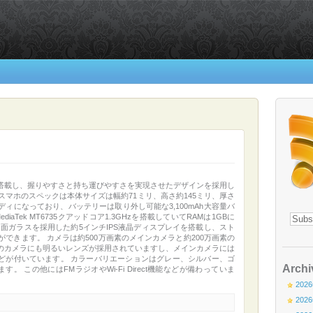
搭載し、握りやすさと持ち運びやすさを実現させたデザインを採用し
のスマホのスペックは本体サイズは幅約71ミリ、高さ約145ミリ、厚さ
ボディになっており、バッテリーは取り外し可能な3,100mAh大容量バ
iaTek MT6735クアッドコア1.3GHzを搭載していてRAMは1GBに
D曲面ガラスを採用した約5インチIPS液晶ディスプレイを搭載し、スト
とができます。 カメラは約500万画素のメインカメラと約200万画素の
のカメラにも明るいレンズが採用されていますし、メインカメラには
などが付いています。 カラーバリエーションはグレー、シルバー、ゴ
Archi
 この他にはFMラジオやWi-Fi Direct機能などが備わっていま
202
202