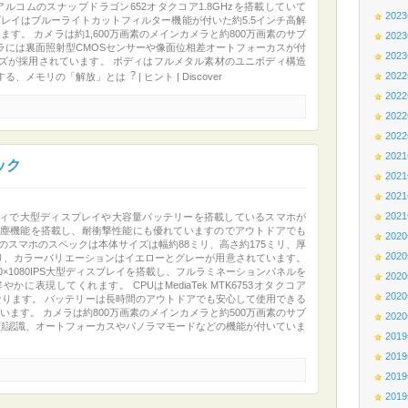
アルコムのスナップドラゴン652オタクコア1.8GHzを搭載していて
202
スプレイはブルーライトカットフィルター機能が付いた約5.5インチ高解
ます。 カメラは約1,600万画素のメインカメラと約800万画素のサブ
202
ラには裏面照射型CMOSセンサーや像面位相差オートフォーカスが付
202
ズが採用されています。 ボディはフルメタル素材のユニボディ構造
202
モリの「解放」とは︖ | ヒント | Discover
202
202
202
202
ペック
202
202
202
ィで大型ディスプレイや大容量バッテリーを搭載しているスマホが
水機能と防塵機能を搭載し、耐衝撃性能にも優れていますのでアウトドアでも
202
のスマホのスペックは本体サイズは幅約88ミリ、高さ約175ミリ、厚
202
おり、カラーバリエーションはイエローとグレーが用意されています。
0×1080IPS大型ディスプレイを搭載し、フルラミネーションパネルを
202
表現してくれます。 CPUはMediaTek MTK6753オタクコア
202
Bになります。 バッテリーは長時間のアウトドアでも安心して使用できる
ています。 カメラは約800万画素のメインカメラと約500万画素のサブ
202
顔認識、オートフォーカスやパノラマモードなどの機能が付いていま
201
201
201
201