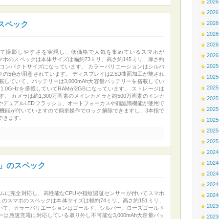
202
202
のスペック
202
202
202
て撮影しやすさを実現し、低価格で人気を集めているスマホが
202
このスマホのスペックは本体サイズは幅約73ミリ、高さ約145ミリ、厚さ約
202
いコンパクトサイズになっています。 カラーバリエーションはシルバ
の5色が用意されています。 ディスプレイは2.5D曲面加工が施され
202
載していて、バッテリーは3,000mAh大容量バッテリーを搭載してい
202
コア1.0GHzを搭載していてRAMが2GBになっています。 ストレージは
す。 カメラは約1,300万画素のメインカメラと約500万画素のインカ
202
やデュアルLEDフラッシュ、オートフォーカスや顔認識機能が使用で
202
ー機能が付いていますので簡単操作でロック解除できますし、3本指で
できます。
202
202
202
202
202
527」のスペック
202
202
ムに完全対応し、高性能なCPUや指紋認証センサーが付いてスマホ
202
7」です。 このスマホのスペックは本体サイズは幅約74ミリ、高さ約151ミリ、
202
っていて、カラーバリエーションはゴールド、シルバー、ローズゴールド
ーは急速充電に対応している取り外し不可能な3,000mAh大容量バッ
202