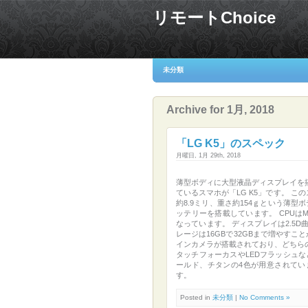
リモートChoice
未分類
Archive for 1月, 2018
「LG K5」のスペック
月曜日, 1月 29th, 2018
薄型ボディに大型液晶ディスプレイを
ているスマホが「LG K5」です。 こ
約8.9ミリ、重さ約154ｇという薄型
ッテリーを搭載しています。 CPUはMed
なっています。 ディスプレイは2.5
レージは16GBで32GBまで増やすこ
インカメラが搭載されており、どちら
タッチフォーカスやLEDフラッシュ
ールド、チタンの4色が用意されています。
す。
Posted in
未分類
|
No Comments »