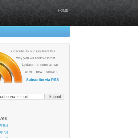
HOME
Subscribe to our rss feed this
way you will recieve latest
Updates as soon as we
write new content.
Subscribe via RSS
ves
6年8月
6年7月