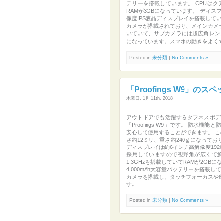
テリーを搭載しています。 CPUはク
RAMが3GBになっています。 ディ
像度IPS液晶ディスプレイを搭載してい
カメラが搭載されており、メインカメ
いていて、サブカメラには超広角レン
になっています。スマホの動きをよくする、メ
Posted in
未分類
|
No Comments »
「Proofings W9」のス
木曜日, 1月 11th, 2018
アウトドアでも活躍するタフネスボデ
「Proofings W9」です。 防
安心して使用することができます。 こ
さ約12ミリ、重さ約240ｇになって
ディスプレイは約6インチ高解像度192
採用していますので視野角が広くて鮮やかに
1.3GHzを搭載していてRAMが2G
4,000mAh大容量バッテリーを搭載し
カメラを搭載し、タッチフォーカスや
す。
Posted in
未分類
|
No Comments »