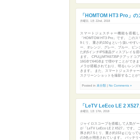
「HOMTOM HT3 Pro」
月曜日, 1月 22nd, 2018
スマートジェスチャー機能を搭載し
「HOMTOM HT3 Pro」です。 
9ミリ、重さ約150ｇという扱いやす
ー、オレンジ、グレー、ブルー、ピンク
た約5インチIPS液晶ディスプレイを搭
ます。 CPUはMTK6735Pクアッド
16GBで64GBまで増やすことができま
メラが搭載されており、明るいレンズ
きます。 また、スマートジェスチャ
スクリーンショットを撮影することが
Posted in
未分類
|
No Comments »
「LeTV LeEco LE 2 X
水曜日, 1月 17th, 2018
ジャイロスコープを搭載して人気ゲー
が「LeTV LeEco LE 2 X52
厚さ約7.5ミリ、重さ約153ｇにな
の3色が用意されています。 バッテリ